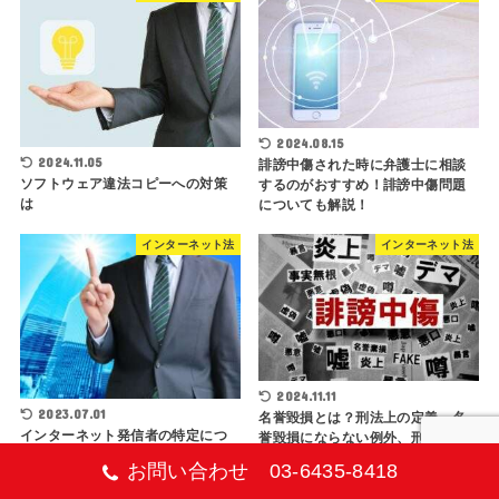
2024.08.15
2024.11.05
誹謗中傷された時に弁護士に相談
ソフトウェア違法コピーへの対策
するのがおすすめ！誹謗中傷問題
は
についても解説！
インターネット法
インターネット法
2024.11.11
2023.07.01
名誉毀損とは？刑法上の定義、名
インターネット発信者の特定につ
誉毀損にならない例外、刑事責任
いて
と民事責任の違い、慰謝料が認め
お問い合わせ 03-6435-8418
られた事例を解説