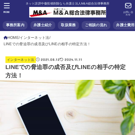
ネット誹謗中傷投稿削除なら弁護士法人M&A総合法律事務所
MENU
お問い合
わせ
事務所案内
弁護士紹介
取扱業務
ご相談の流れ
弁護士費用
HOME
インターネット法
LINEでの脅迫罪の成否及びLINEの相手の特定方法！
2021.08.12
2024.11.11
インターネット法
LINEでの脅迫罪の成否及びLINEの相手の特定
方法！