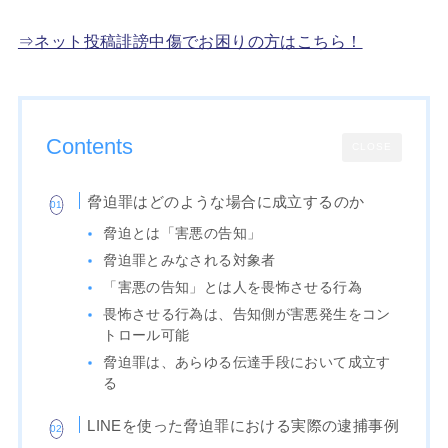
⇒ネット投稿誹謗中傷でお困りの方はこちら！
Contents
CLOSE
脅迫罪はどのような場合に成立するのか
脅迫とは「害悪の告知」
脅迫罪とみなされる対象者
「害悪の告知」とは人を畏怖させる行為
畏怖させる行為は、告知側が害悪発生をコン
トロール可能
脅迫罪は、あらゆる伝達手段において成立す
る
LINEを使った脅迫罪における実際の逮捕事例