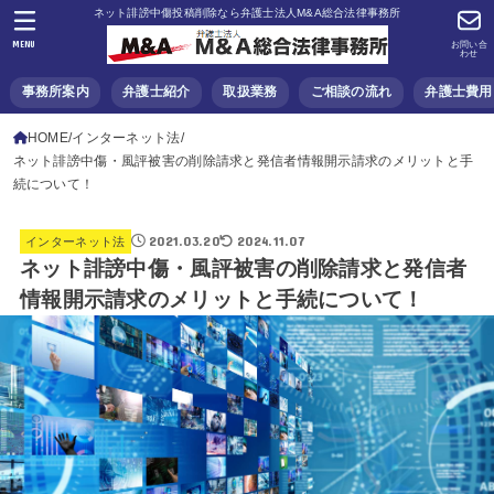
ネット誹謗中傷投稿削除なら弁護士法人M&A総合法律事務所
MENU
お問い合
わせ
事務所案内
弁護士紹介
取扱業務
ご相談の流れ
弁護士費用
HOME
インターネット法
ネット誹謗中傷・風評被害の削除請求と発信者情報開示請求のメリットと手
続について！
2021.03.20
2024.11.07
インターネット法
ネット誹謗中傷・風評被害の削除請求と発信者
情報開示請求のメリットと手続について！